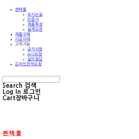
젠텍몰
오시는길
인증서
제품특성
설계도면
제품구매
시공사례
고객지원
공지사항
A/S요청
질의응답
온라인견적요청
Search
검색
Log In
로그인
Cart
장바구니
젠 텍 몰