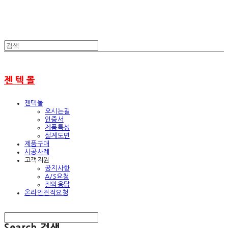
젠 텍 몰
젠텍몰
오시는길
인증서
제품특성
설계도면
제품구매
시공사례
고객지원
공지사항
A/S요청
질의응답
온라인견적요청