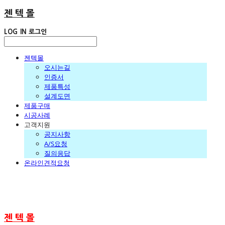
젠 텍 몰
LOG IN
로그인
젠텍몰
오시는길
인증서
제품특성
설계도면
제품구매
시공사례
고객지원
공지사항
A/S요청
질의응답
온라인견적요청
젠 텍 몰