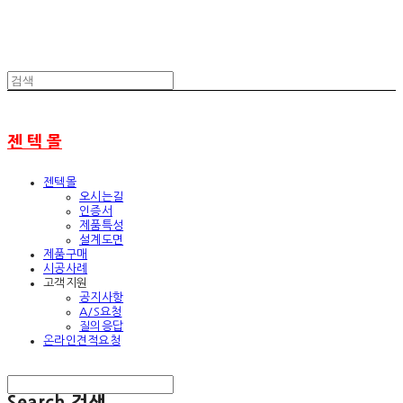
젠 텍 몰
젠텍몰
오시는길
인증서
제품특성
설계도면
제품구매
시공사례
고객지원
공지사항
A/S요청
질의응답
온라인견적요청