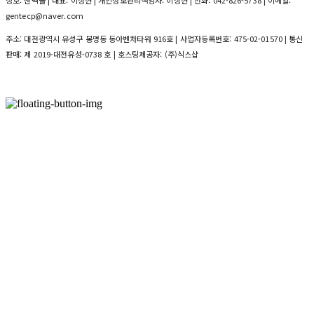
상호: 젠텍몰 | 대표: 이상현 | 개인정보관리책임자: 이상현 | 전화: 042-826-5738 | 이메일:
gentecp@naver.com
주소: 대전광역시 유성구 봉명동 동아벤처타워 916호 | 사업자등록번호:
475-02-01570
| 통신
판매:
제 2019-대전유성-0738 호
| 호스팅제공자: (주)식스샵