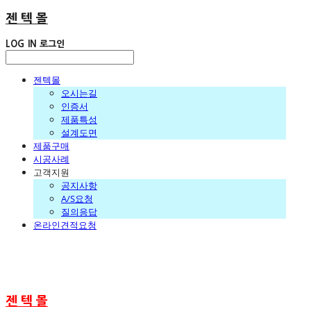
젠 텍 몰
LOG IN
로그인
젠텍몰
오시는길
인증서
제품특성
설계도면
제품구매
시공사례
고객지원
공지사항
A/S요청
질의응답
온라인견적요청
젠 텍 몰