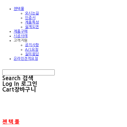
젠텍몰
오시는길
인증서
제품특성
설계도면
제품구매
시공사례
고객지원
공지사항
A/S요청
질의응답
온라인견적요청
Search
검색
Log In
로그인
Cart
장바구니
젠 텍 몰