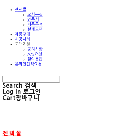
젠텍몰
오시는길
인증서
제품특성
설계도면
제품구매
시공사례
고객지원
공지사항
A/S요청
질의응답
온라인견적요청
Search
검색
Log In
로그인
Cart
장바구니
젠 텍 몰