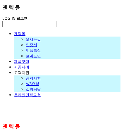
젠 텍 몰
LOG IN
로그인
젠텍몰
오시는길
인증서
제품특성
설계도면
제품구매
시공사례
고객지원
공지사항
A/S요청
질의응답
온라인견적요청
젠 텍 몰