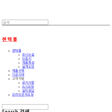
젠 텍 몰
젠텍몰
오시는길
인증서
제품특성
설계도면
제품구매
시공사례
고객지원
공지사항
A/S요청
질의응답
온라인견적요청