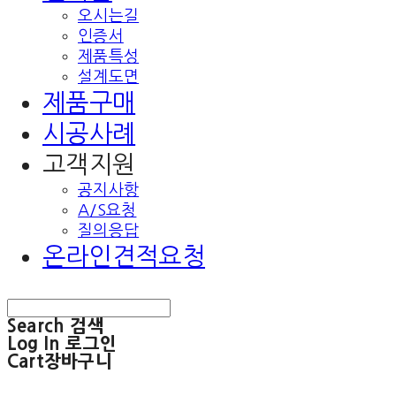
오시는길
인증서
제품특성
설계도면
제품구매
시공사례
고객지원
공지사항
A/S요청
질의응답
온라인견적요청
Search
검색
Log In
로그인
Cart
장바구니