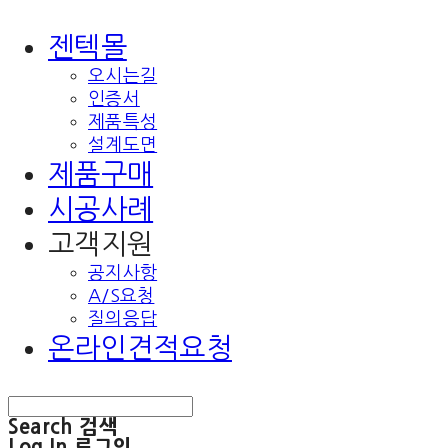
젠텍몰
오시는길
인증서
제품특성
설계도면
제품구매
시공사례
고객지원
공지사항
A/S요청
질의응답
온라인견적요청
Search
검색
Log In
로그인