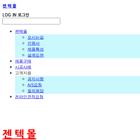
젠 텍 몰
LOG IN
로그인
젠텍몰
오시는길
인증서
제품특성
설계도면
제품구매
시공사례
고객지원
공지사항
A/S요청
질의응답
온라인견적요청
젠 텍 몰