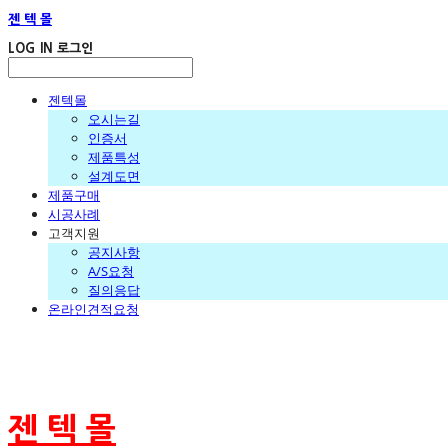
젠 텍 몰
LOG IN
로그인
젠텍몰
오시는길
인증서
제품특성
설계도면
제품구매
시공사례
고객지원
공지사항
A/S요청
질의응답
온라인견적요청
젠 텍 몰