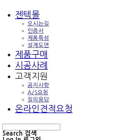
젠텍몰
오시는길
인증서
제품특성
설계도면
제품구매
시공사례
고객지원
공지사항
A/S요청
질의응답
온라인견적요청
Search
검색
Log In
로그인