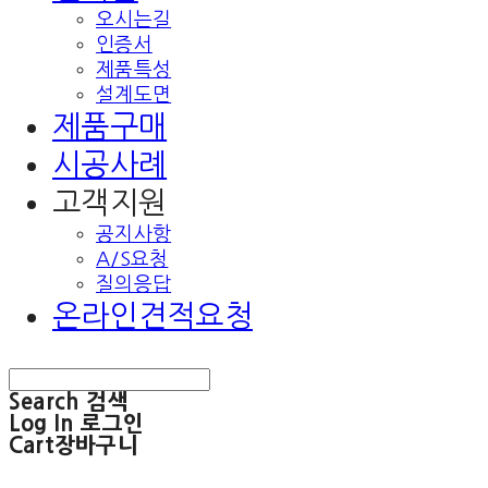
오시는길
인증서
제품특성
설계도면
제품구매
시공사례
고객지원
공지사항
A/S요청
질의응답
온라인견적요청
Search
검색
Log In
로그인
Cart
장바구니