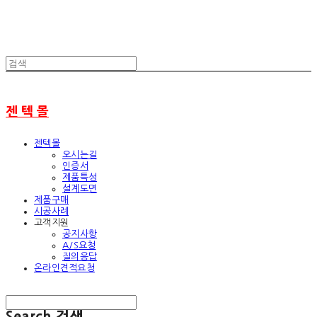
젠 텍 몰
젠텍몰
오시는길
인증서
제품특성
설계도면
제품구매
시공사례
고객지원
공지사항
A/S요청
질의응답
온라인견적요청