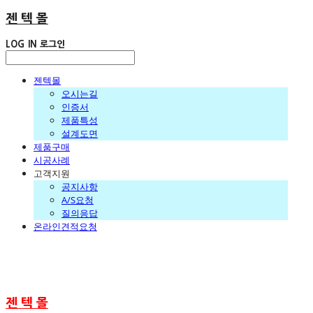
젠 텍 몰
LOG IN
로그인
젠텍몰
오시는길
인증서
제품특성
설계도면
제품구매
시공사례
고객지원
공지사항
A/S요청
질의응답
온라인견적요청
젠 텍 몰