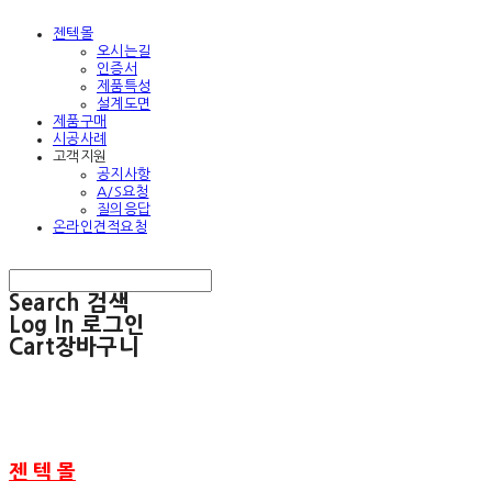
젠텍몰
오시는길
인증서
제품특성
설계도면
제품구매
시공사례
고객지원
공지사항
A/S요청
질의응답
온라인견적요청
Search
검색
Log In
로그인
Cart
장바구니
젠 텍 몰